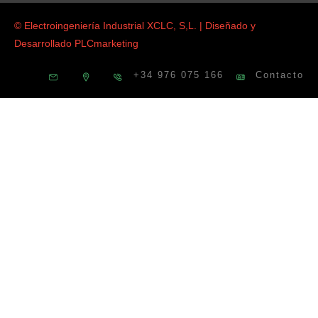
© Electroingeniería Industrial XCLC, S,L. | Diseñado y
Desarrollado
PLCmarketing
+34 976 075 166
Contacto