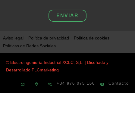
ENVIAR
Aviso legal
Política de privacidad
Política de cookies
Políticas de Redes Sociales
© Electroingeniería Industrial XCLC, S,L. | Diseñado y
Desarrollado
PLCmarketing
+34 976 075 166
Contacto