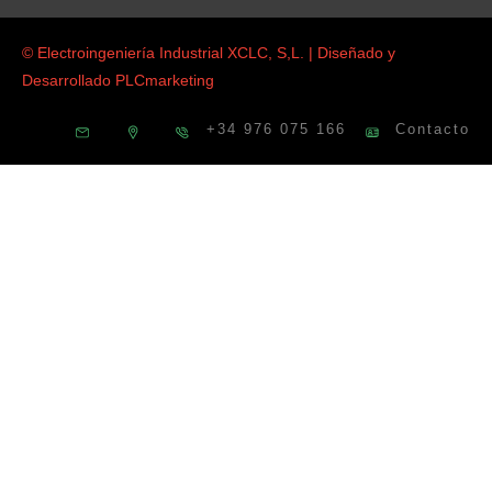
© Electroingeniería Industrial XCLC, S,L. | Diseñado y
Desarrollado
PLCmarketing
+34 976 075 166
Contacto