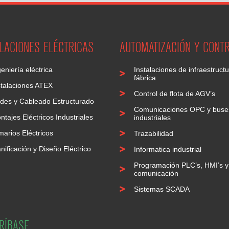
ALACIONES ELÉCTRICAS
AUTOMATIZACIÓN Y CONT
eniería eléctrica
Instalaciones de infraestruct
fábrica
stalaciones ATEX
Control de flota de AGV’s
des y Cableado Estructurado
Comunicaciones OPC y buse
ntajes Eléctricos Industriales
industriales
marios Eléctricos
Trazabilidad
nificación y Diseño Eléctrico
Informatica industrial
Programación PLC’s, HMI’s y
comunicación
Sistemas SCADA
RÍBASE