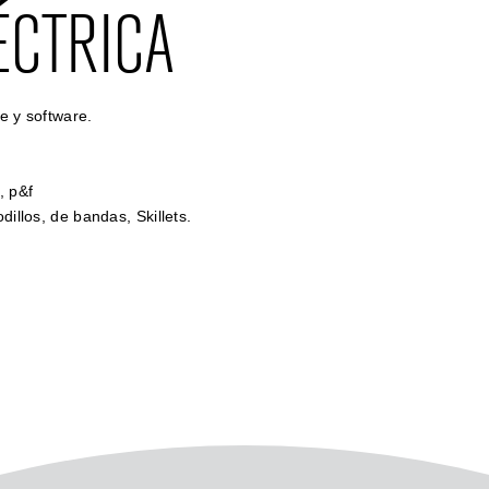
ÉCTRICA
e y software.
, p&f
dillos, de bandas, Skillets.